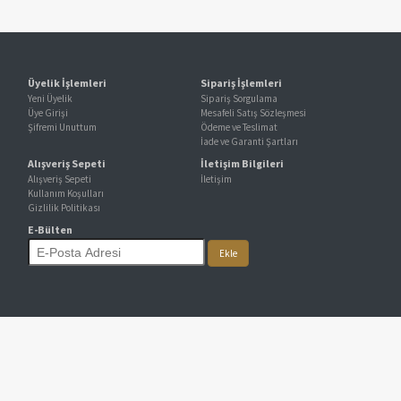
Üyelik İşlemleri
Sipariş İşlemleri
Yeni Üyelik
Sipariş Sorgulama
Üye Girişi
Mesafeli Satış Sözleşmesi
Şifremi Unuttum
Ödeme ve Teslimat
İade ve Garanti Şartları
Alışveriş Sepeti
İletişim Bilgileri
Alışveriş Sepeti
İletişim
Kullanım Koşulları
Gizlilik Politikası
E-Bülten
Ekle