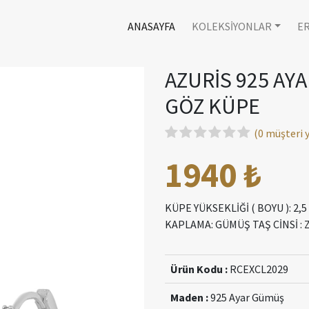
ANASAYFA
KOLEKSİYONLAR
E
AZURİS 925 A
GÖZ KÜPE
(0 müşteri
1940 ₺
KÜPE YÜKSEKLİĞİ ( BOYU ): 2
KAPLAMA: GÜMÜŞ TAŞ CİNSİ :
Ürün Kodu :
RCEXCL2029
Maden :
925 Ayar Gümüş