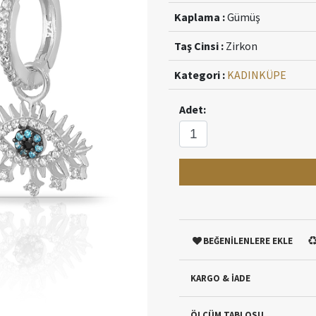
Kaplama :
Gümüş
Taş Cinsi :
Zirkon
Kategori :
KADIN
KÜPE
Adet:
BEĞENİLENLERE EKLE
KARGO & İADE
ÖLÇÜM TABLOSU