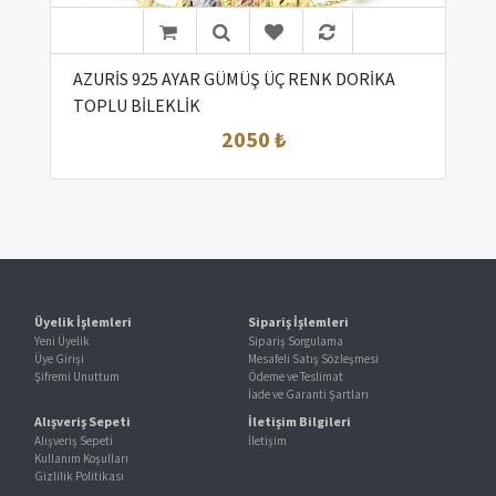
AZURİS 925 AYAR GÜMÜŞ ÜÇ RENK DORİKA
TOPLU BİLEKLİK
2050 ₺
Üyelik İşlemleri
Sipariş İşlemleri
Yeni Üyelik
Sipariş Sorgulama
Üye Girişi
Mesafeli Satış Sözleşmesi
Şifremi Unuttum
Ödeme ve Teslimat
İade ve Garanti Şartları
Alışveriş Sepeti
İletişim Bilgileri
Alışveriş Sepeti
İletişim
Kullanım Koşulları
Gizlilik Politikası