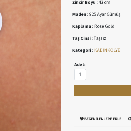
Zincir Boyu :
43 cm
Maden :
925 Ayar Gümüş
Kaplama :
Rose Gold
Taş Cinsi :
Taşsız
Kategori :
KADIN
KOLYE
Adet:
BEĞENİLENLERE EKLE