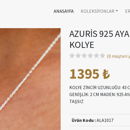
ANASAYFA
KOLEKSİYONLAR
E
AZURİS 925 AYA
KOLYE
(0 müşteri
1395 ₺
KOLYE ZİNCİR UZUNLUĞU: 43 C
GENİŞLİK: 2 CM MADEN: 925 A
TAŞSIZ
Ürün Kodu :
ALA1017