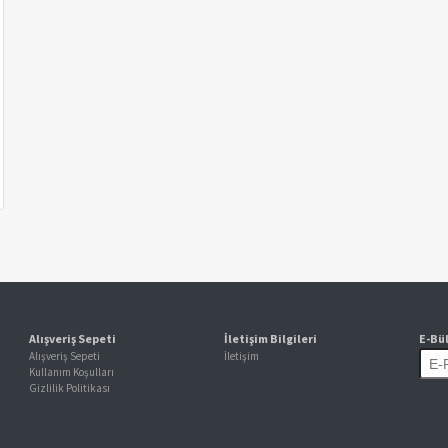
Alışveriş Sepeti
İletişim Bilgileri
E-Bü
Alışveriş Sepeti
İletişim
Kullanım Koşulları
Gizlilik Politikası