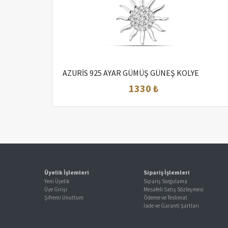
AZURİS 925 AYAR GÜMÜŞ GÜNEŞ KOLYE
1330 ₺
Üyelik İşlemleri
Sipariş İşlemleri
Yeni Üyelik
Sipariş Sorgulama
Üye Girişi
Mesafeli Satış Sözleşmesi
Şifremi Unuttum
Ödeme ve Teslimat
İade ve Garanti Şartları