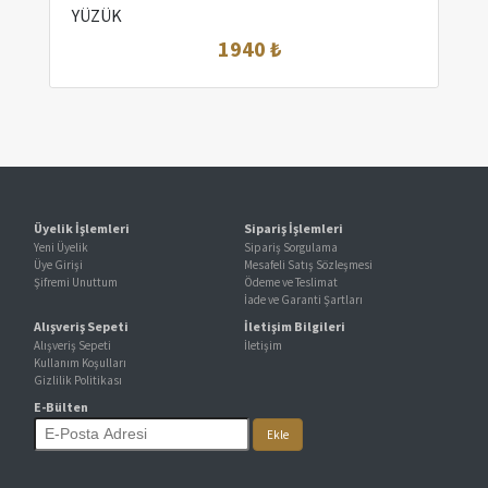
YÜZÜK
1940 ₺
Üyelik İşlemleri
Sipariş İşlemleri
Yeni Üyelik
Sipariş Sorgulama
Üye Girişi
Mesafeli Satış Sözleşmesi
Şifremi Unuttum
Ödeme ve Teslimat
İade ve Garanti Şartları
Alışveriş Sepeti
İletişim Bilgileri
Alışveriş Sepeti
İletişim
Kullanım Koşulları
Gizlilik Politikası
E-Bülten
Ekle