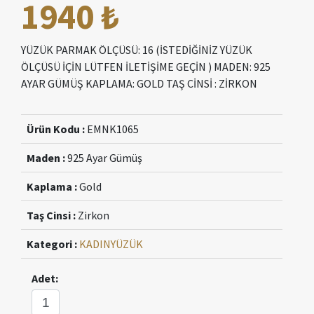
1940 ₺
YÜZÜK PARMAK ÖLÇÜSÜ: 16 (İSTEDİĞİNİZ YÜZÜK
ÖLÇÜSÜ İÇİN LÜTFEN İLETİŞİME GEÇİN ) MADEN: 925
AYAR GÜMÜŞ KAPLAMA: GOLD TAŞ CİNSİ : ZİRKON
Ürün Kodu :
EMNK1065
Maden :
925 Ayar Gümüş
Kaplama :
Gold
Taş Cinsi :
Zirkon
Kategori :
KADIN
YÜZÜK
Adet: