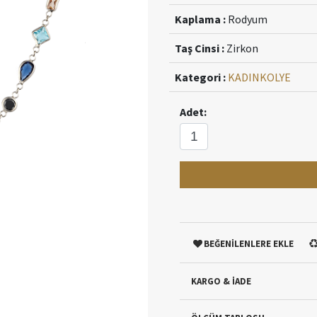
Kaplama :
Rodyum
Taş Cinsi :
Zirkon
Kategori :
KADIN
KOLYE
Adet:
BEĞENİLENLERE EKLE
KARGO & İADE