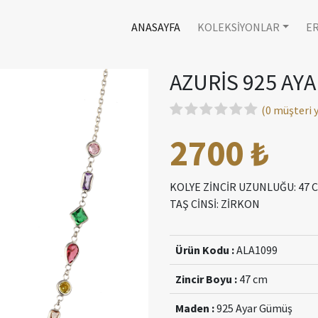
ANASAYFA
KOLEKSİYONLAR
E
AZURİS 925 AY
(0 müşteri
2700 ₺
KOLYE ZİNCİR UZUNLUĞU: 47
TAŞ CİNSİ: ZİRKON
Ürün Kodu :
ALA1099
Zincir Boyu :
47 cm
Maden :
925 Ayar Gümüş