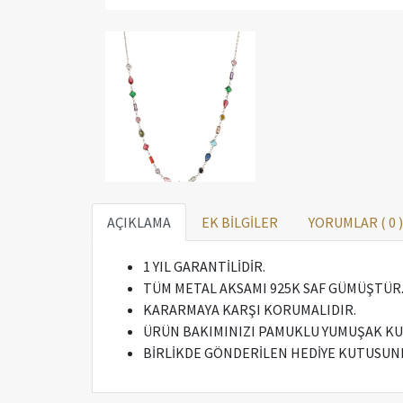
AÇIKLAMA
EK BİLGİLER
YORUMLAR (
0
)
1 YIL GARANTİLİDİR.
TÜM METAL AKSAMI 925K SAF GÜMÜŞTÜR
KARARMAYA KARŞI KORUMALIDIR.
ÜRÜN BAKIMINIZI PAMUKLU YUMUŞAK KURU
BİRLİKDE GÖNDERİLEN HEDİYE KUTUSUND