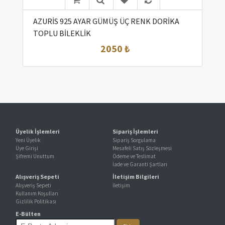
AZURİS 925 AYAR GÜMÜŞ ÜÇ RENK DORİKA
TOPLU BİLEKLİK
2050 ₺
Üyelik İşlemleri
Sipariş İşlemleri
Yeni Üyelik
Sipariş Sorgulama
Üye Girişi
Mesafeli Satış Sözleşmesi
Şifremi Unuttum
Ödeme ve Teslimat
İade ve Garanti Şartları
Alışveriş Sepeti
İletişim Bilgileri
Alışveriş Sepeti
İletişim
Kullanım Koşulları
Gizlilik Politikası
E-Bülten