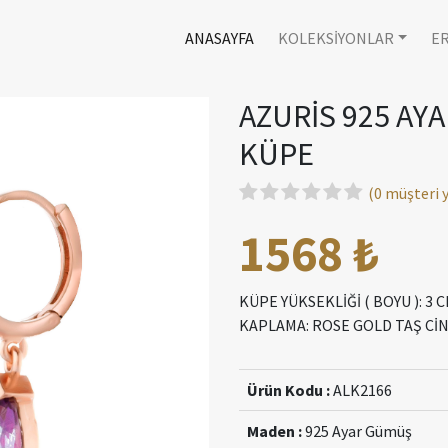
ANASAYFA
KOLEKSİYONLAR
E
AZURİS 925 AY
KÜPE
(0 müşteri
1568 ₺
KÜPE YÜKSEKLİĞİ ( BOYU ): 3
KAPLAMA: ROSE GOLD TAŞ CİNS
Ürün Kodu :
ALK2166
Maden :
925 Ayar Gümüş