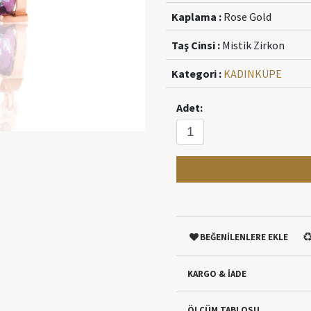
Kaplama :
Rose Gold
Taş Cinsi :
Mistik Zirkon
Kategori :
KADIN
KÜPE
Adet:
BEĞENİLENLERE EKLE
KARGO & İADE
ÖLÇÜM TABLOSU