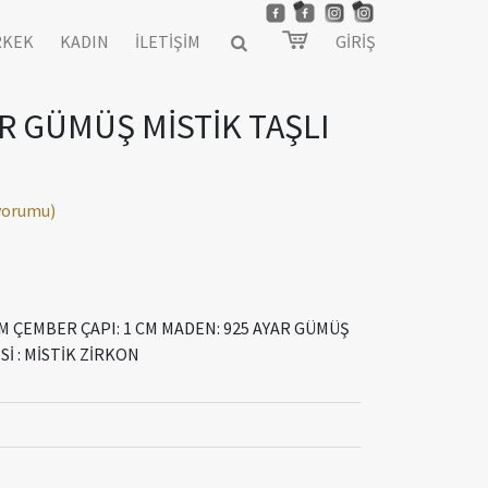
RKEK
KADIN
İLETİŞİM
GİRİŞ
AR GÜMÜŞ MİSTİK TAŞLI
 yorumu)
 CM ÇEMBER ÇAPI: 1 CM MADEN: 925 AYAR GÜMÜŞ
İ : MİSTİK ZİRKON