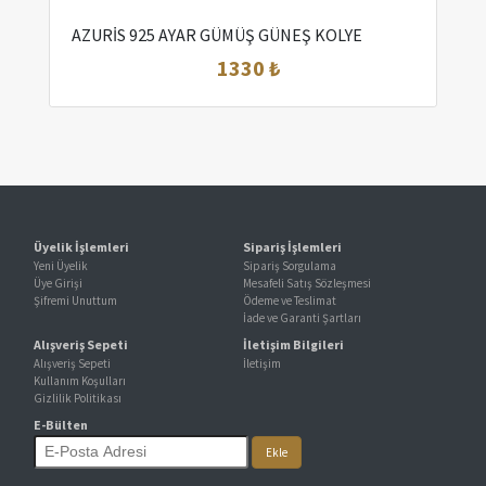
AZURİS 925 AYAR GÜMÜŞ GÜNEŞ KOLYE
1330 ₺
Üyelik İşlemleri
Sipariş İşlemleri
Yeni Üyelik
Sipariş Sorgulama
Üye Girişi
Mesafeli Satış Sözleşmesi
Şifremi Unuttum
Ödeme ve Teslimat
İade ve Garanti Şartları
Alışveriş Sepeti
İletişim Bilgileri
Alışveriş Sepeti
İletişim
Kullanım Koşulları
Gizlilik Politikası
E-Bülten
Ekle