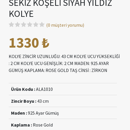
SEKİZ KÖŞELİ SİYAH YILDIZ
KOLYE
(0 müşteri yorumu)
1330 ₺
KOLYE ZİNCİR UZUNLUĞU: 43 CM KOLYE UCU YÜKSEKLİĞİ
: 2 CM KOLYE UCU GENİŞLİK: 2 CM MADEN: 925 AYAR
GÜMÜŞ KAPLAMA: ROSE GOLD TAŞ CİNSİ : ZİRKON
Ürün Kodu :
ALA1010
Zincir Boyu :
43 cm
Maden :
925 Ayar Gümüş
Kaplama :
Rose Gold