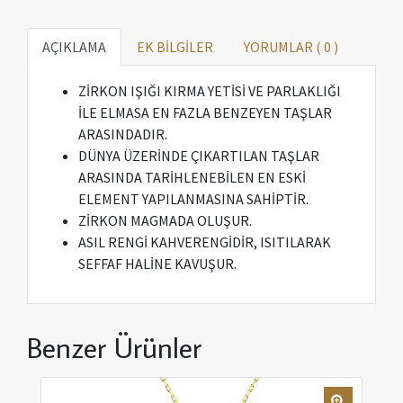
AÇIKLAMA
EK BİLGİLER
YORUMLAR (
0
)
ZİRKON IŞIĞI KIRMA YETİSİ VE PARLAKLIĞI
İLE ELMASA EN FAZLA BENZEYEN TAŞLAR
ARASINDADIR.
DÜNYA ÜZERİNDE ÇIKARTILAN TAŞLAR
ARASINDA TARİHLENEBİLEN EN ESKİ
ELEMENT YAPILANMASINA SAHİPTİR.
ZİRKON MAGMADA OLUŞUR.
ASIL RENGİ KAHVERENGİDİR, ISITILARAK
SEFFAF HALİNE KAVUŞUR.
Benzer Ürünler