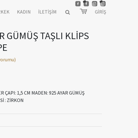
RKEK
KADIN
İLETİŞİM
GİRİŞ
AR GÜMÜŞ TAŞLI KLİPS
PE
 yorumu)
R ÇAPI: 1,5 CM MADEN: 925 AYAR GÜMÜŞ
İ : ZİRKON