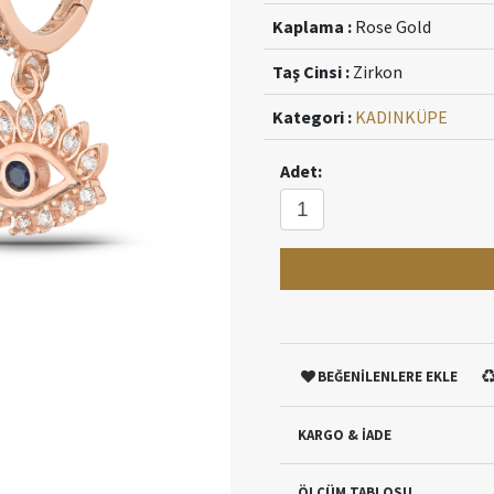
Kaplama :
Rose Gold
Taş Cinsi :
Zirkon
Kategori :
KADIN
KÜPE
Adet:
BEĞENİLENLERE EKLE
KARGO & İADE
ÖLÇÜM TABLOSU