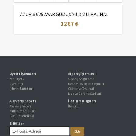
AZURİS 925 AYAR GÜMÜŞ YILDIZLI HAL HAL
1287 ₺
Üyelik İşlemleri
Sipariş İşlemleri
Yeni Üyelik
Sipariş Sorgulama
Üye Girişi
Mesafeli Satış Sözleşmesi
Şifremi Unuttum
Ödeme ve Teslimat
İade ve Garanti Şartları
Alışveriş Sepeti
İletişim Bilgileri
Alışveriş Sepeti
İletişim
Kullanım Koşulları
Gizlilik Politikası
E-Bülten
Ekle