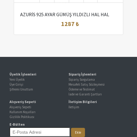
AZURİS 925 AYAR GÜMÜŞ YILDIZLI HAL HAL
1287 ₺
Üyelik İşlemleri
Sipariş İşlemleri
Yeni Üyelik
Sipariş Sorgulama
Üye Girişi
Mesafeli Satış Sözleşmesi
Şifremi Unuttum
Ödeme ve Teslimat
İade ve Garanti Şartları
Alışveriş Sepeti
İletişim Bilgileri
Alışveriş Sepeti
İletişim
Kullanım Koşulları
Gizlilik Politikası
E-Bülten
Ekle