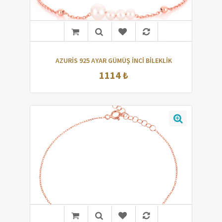
AZURİS 925 AYAR GÜMÜŞ İNCİ BİLEKLİK
1114 ₺