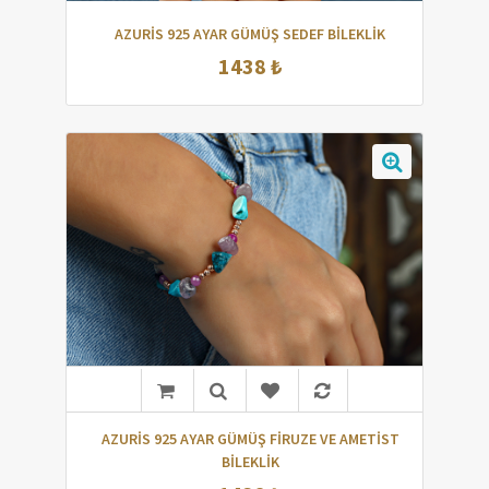
AZURİS 925 AYAR GÜMÜŞ SEDEF BİLEKLİK
1438 ₺
AZURİS 925 AYAR GÜMÜŞ FİRUZE VE AMETİST
BİLEKLİK