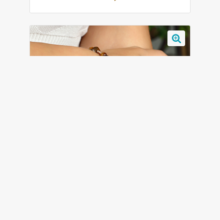
AZURİS 925 AYAR GÜMÜŞ KAPLANGÖZÜ BİLEKLİK
1.438,00 ₺