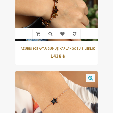
AZURİS 925 AYAR GÜMÜŞ KAPLANGÖZÜ BİLEKLİK
1438 ₺