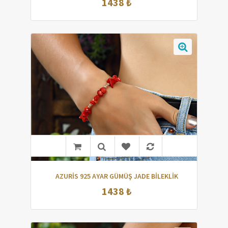
1438 ₺
AZURİS 925 AYAR GÜMÜŞ JADE BİLEKLİK
1438 ₺