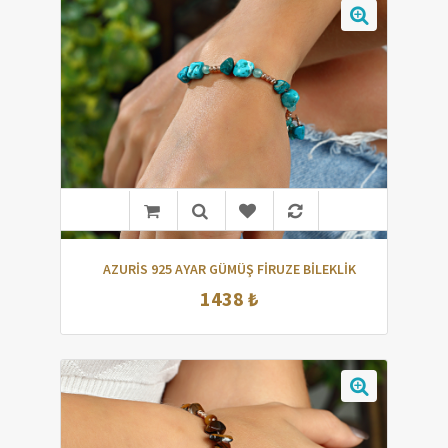
AZURİS 925 AYAR GÜMÜŞ FİRUZE BİLEKLİK
1438 ₺